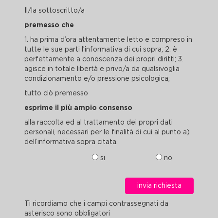
Lei/Voi e che ci sono stati o che ci verranno da Lei/Voi o da
Il/la sottoscritto/a
altri
comunicati. Il trattamento dei dati personali sarà
effettuato nel rispetto delle norme in vigore ed alle seguenti
premesso che
condizioni.
1. ha prima d’ora attentamente letto e compreso in
tutte le sue parti l’informativa di cui sopra; 2. è
1. Oggetto del trattamento
perfettamente a conoscenza dei propri diritti; 3.
Il Titolare tratta i dati personali, identificativi (ad esempio:
agisce in totale libertà e privo/a da qualsivoglia
nome, cognome, ragione sociale, indirizzo, telefono, e-mail,
riferimenti bancari e di pagamento, in seguito, “dati
condizionamento e/o pressione psicologica;
personali” o anche “dati”) da Lei comunicati in occasione
tutto ciò premesso
della conclusione di contratti per i servizi del Titolare.
esprime il più ampio consenso
2. Finalità del trattamento
I Suoi dati personali sono trattati:
alla raccolta ed al trattamento dei propri dati
personali, necessari per le finalità di cui al punto a)
A)
senza il Suo consenso espresso (art.24 lett. a), b), c)
dell’informativa sopra citata.
Codice Privacy e art. 6 lett. b), e) GDPR), per le seguenti
finalità di servizio:
si
no
• concludere i contratti per i servizi del Titolare;
• adempiere agli obblighi precontrattuali,
contrattuali e fiscali derivanti da rapporti con Lei in
essere;
• adempiere agli obblighi previsti dalla legge, da un
regolamento, dalla normativa comunitaria o da un
Ti ricordiamo che i campi contrassegnati da
ordine dell'Autorità (come ad esempio in materia di
asterisco sono obbligatori