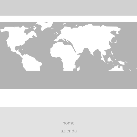
antiriciclaggio);
• esercitare i diritti del Titolare, ad esempio il diritto
di difesa in giudizio;
B
) Solo previo Suo specifico e distinto consenso (artt. 23 e
130 Codice Privacy e art.7 GDPR), per le seguenti Finalità di
Marketing:
• inviarLe via e-mail, posta e/o sms e/o contatti
telefonici, newsletter, comunicazioni commerciali
e/o materiale pubblicitario su prodotti o servizi
offerti dal Titolare e rilevazione del grado di
soddisfazione sulla qualità dei servizi;
• inviarLe via e-mail, posta e/o sms e/o contatti
telefonici comunicazioni commerciali e/o
promozionali di soggetti terzi (ad esempio: business
partner, compagnie assicurative, ...).
3. Modalità di trattamento
Il trattamento dei Suoi dati personali è realizzato per mezzo
delle operazioni indicate all'art.4 Codice Privacy e all'art.4
n.2 GDPR e precisamente: raccolta, registrazione,
organizzazione, conservazione, consultazione, elaborazione,
modificazione, selezione, estrazione, raffronto, utilizzo,
interconnessione, blocco, comunicazione, cancellazione e
home
distruzione dei dati. I Suoi dati personali sono sottoposti a
trattamento sia cartaceo che elettronico e/o automatizzato.
azienda
Il Titolare tratterà i dati personali per il tempo necessario per