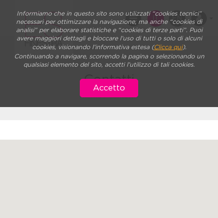
Informiamo che in questo sito sono utilizzati “cookies tecnici”
IT
EN
necessari per ottimizzare la navigazione, ma anche “cookies di
analisi” per elaborare statistiche e “cookies di terze parti”. Puoi
avere maggiori dettagli e bloccare l’uso di tutti o solo di alcuni
cookies, visionando l’informativa estesa (
Clicca qui
).
Continuando a navigare, scorrendo la pagina o selezionando un
qualsiasi elemento del sito, accetti l’utilizzo di tali cookies.
Contatti
Accetto
home
/ contatti