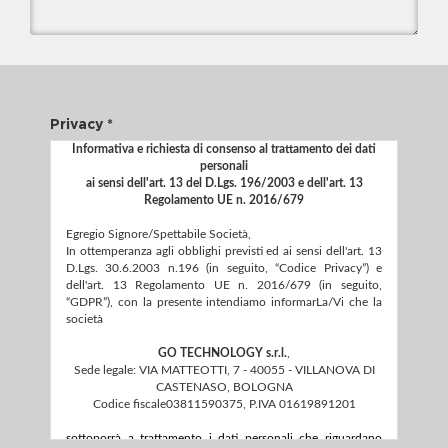
Privacy *
Informativa e richiesta di consenso al trattamento dei dati
personali
ai sensi dell'art. 13 del D.Lgs. 196/2003 e dell'art. 13
Regolamento UE n. 2016/679
Egregio Signore/Spettabile Società,
In ottemperanza agli obblighi previsti ed ai sensi dell'art. 13
D.Lgs. 30.6.2003 n.196 (in seguito, “Codice Privacy”) e
dell'art. 13 Regolamento UE n. 2016/679 (in seguito,
Facebook
“GDPR”), con la presente intendiamo informarLa/Vi che la
società
GO TECHNOLOGY s.r.l.
,
Twitter
Sede legale: VIA MATTEOTTI, 7 - 40055 - VILLANOVA DI
CASTENASO, BOLOGNA
info@esfinestra.it
Codice fiscale03811590375, P.IVA 01619891201
Google Plus
sottoporrà a trattamento i dati personali che riguardano